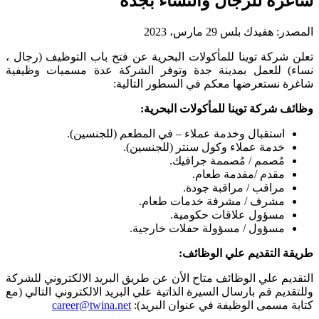
شاغرة للرجال والنساء بجدة
المصدر:
هفيدك بلس
29 مارس، 2023
تعلن شركة توينا للمأكولات البحرية عن فتح باب التوظيف (رجال ،
نساء) للعمل بمدينة جدة وتوفر الشركة عدة مسميات وظيفية
شاغرة نستعرضها معكم في السطور التالية:
وظائف شركة توينا للمأكولات البحرية:
استقبال وخدمة عملاء – في المطعم (للجنسين).
خدمة عملاء وكول سنتر (للجنسين).
مُصمم / مُصممة جرافيك.
مقدم /مقدمة طعام.
مراقب / مراقبة جودة.
مشرف / مشرفة خدمات طعام.
مسؤول علاقات حكومية.
مسؤول / مسؤولة حفلات خارجية.
طريقة التقديم علي الوظائف:
التقديم علي الوظائف متاح الأن عن طريق البريد الالكتروني للشركة
وللتقديم قم بارسال السيرة الذاتية علي البريد الالكتروني التالي (مع
كتابة مسمى الوظيفة في عنوان البريد):
career@twina.net