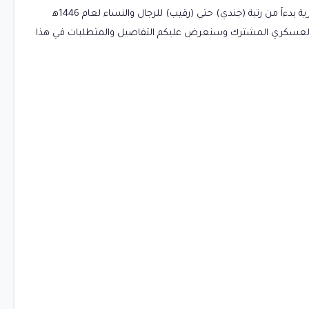
تعلن وزارة الدفاع عن بدء التسجيل في التجنيد الموحد للوظائف العسكرية بدءاً من رتبة (جندي) حتي (رقيب) للرجال والنساء لعام 1446ه‍
العسكري المشترك وسنعرض عليكم التفاصيل والمتطلبات في هذا