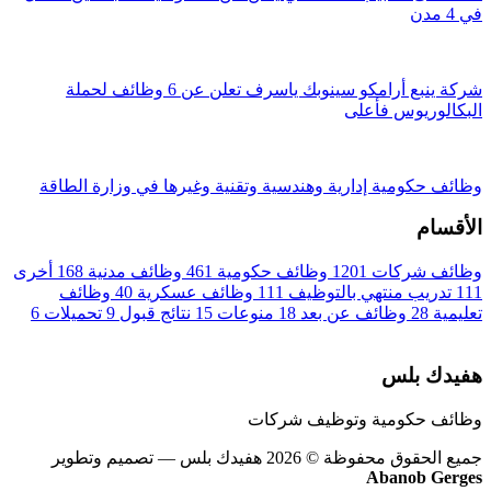
في 4 مدن
شركة ينبع أرامكو سينوبك ياسرف تعلن عن 6 وظائف لحملة
البكالوريوس فأعلى
وظائف حكومية إدارية وهندسية وتقنية وغيرها في وزارة الطاقة
الأقسام
وظائف شركات
1201
وظائف حكومية
461
وظائف مدنية
168
أخرى
111
تدريب منتهي بالتوظيف
111
وظائف عسكرية
40
وظائف
تعليمية
28
وظائف عن بعد
18
منوعات
15
نتائج قبول
9
تحميلات
6
هفيدك بلس
وظائف حكومية وتوظيف شركات
جميع الحقوق محفوظة © 2026 هفيدك بلس
— تصميم وتطوير
Abanob Gerges