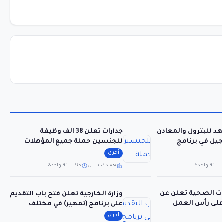
د للبترول والمعادن
جدارات تعلن 38 الف وظيفة
يل في برنامج
للجنسين حملة جميع المؤهلات
بمختلف المناطق
أخرى
 سنة واحدة
هفيدك بلس
منذ سنة واحدة
 الصحية تعلن عن
وزارة الخارجية تعلن فتح باب التقديم
 على رأس العمل
على برنامج (تمهير) في مختلف
اديمية طويق
التخصصات
أخرى