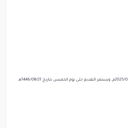
متاح التقديم من اليوم الأحد بتاريخ 1446/08/17هـ الموافق بالميلادي 2025/02/16م، ويستمر التقديم حتى يوم الخميس بتاريخ 1446/08/21هـ