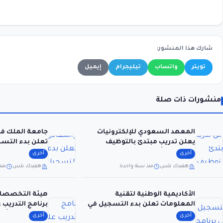
شارك هذا المنشور:
تويتر
واتساب
تيليجرام
إيميل
منشورات ذات صلة
المعهد السعودي للإلكترونيات
جامعة الملك فه
يعلن تدريب مبتدئ بالتوظيف
تعلن بدء التسج
(الثانوية) بأسمنت الرياض
ماجستير (MX)
أخرى
أخرى
هفيدك بلس
منذ سنة واحدة
هفيدك بلس
منذ
الأكاديمية الوطنية لتقنية
هيئة التخصصات
المعلومات تعلن بدء التسجيل في
برنامج التدريب
برنامج الدبلوم المبتدئ بالتوظيف
بالتعاون مع أك
أخرى
أخرى