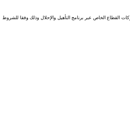
 الثانوية العامة فما فوق برواتب شهرية تصل حتي 8,500 ريال وذلك للعمل في شركات القطاع الخاص عبر برنامج التأهيل والإحلال وذلك وفقا للشروط