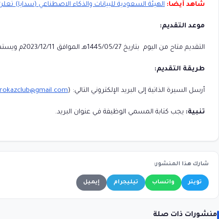
شاهد أيضا:
الهيئة السعودية للبيانات والذكاء الاصطناعي (سدايا) تعل
موعد التقديم:
التقديم متاح من اليوم بتاريخ 1445/05/27هـ الموافق 2023/12/11م ويستمر لمدة 5 أيام من تاريخة.
طريقة التقديم:
أرسل السيرة الذاتية إلى البريد الإلكتروني التالي: (
rokazclub@gmail.com
تنبية:
يجب كتابة المسمي الوظيفة في عنوان البريد.
شارك هذا المنشور:
تويتر
واتساب
تيليجرام
إيميل
منشورات ذات صلة