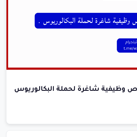
عكاظ السعودي بالطائف يعلن 4 فرص وظيفية شاغرة لحملة البكالوريوس