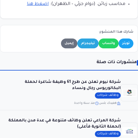
محاسب زبائن. (دوام جزئي – الظهران):
اضغط هنا
شارك هذا المنشور:
تويتر
واتساب
تيليجرام
إيميل
منشورات ذات صلة
شركة نيوم تعلن عن طرح 61 وظيفة شاغرة لحملة
البكالوريوس رجال ونساء
وظائف شركات
هفيدك بلس
منذ سنة واحدة
شركة المراعي تعلن وظائف متنوعة في عدة مدن بالمملكة
(لحملة الثانوية فأعلى)
وظائف شركات