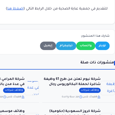
للتقديم في جمعية عناية الصحية من خلال الرابط التالي (
اضغط هنا
)
شارك هذا المنشور:
تويتر
واتساب
تيليجرام
إيميل
منشورات ذات صلة
شركة نيوم تعلن عن طرح 61 وظيفة
شركة المراعي 
شاغرة لحملة البكالوريوس رجال
في عدة مدن بال
ونساء
الثانوية فأعلى)
وظائف شركات
وظائف شركات
هفيدك بلس
منذ سنة واحدة
هفيدك بلس
منذ
شركة كروز السعودية (حكومية)
وظائف موسمية 