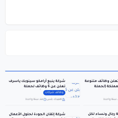
تعلن وظائف متنوعة
شركة ينبع أرامكو سينوبك ياسرف
مملكة (لحملة
تعلن عن 6 وظائف لحملة
البكالوريوس فأعلى
وظائف شركات
 سنة واحدة
هفيدك بلس
منذ سنة واحدة
رجال ونساء لكل
شركة إتقان الجودة لحلول الأعمال