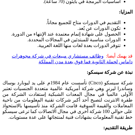
أساسيات البرمجة في بايثون (70 ساعة).
المزايا:
التقديم في الدورات متاح للجميع مجاناً.
تكون الدورات عن بُعد.
الحصول على شهادة إتمام معتمدة عند الإنتهاء من الدورة.
الدورات مناسبة للمبتدئين في المجالات المحددة.
تتوفر الدورات بعدة لغات منها اللغة العربية.
قد يهمك أيضا:
وظائف مستشاري مبيعات في شركة مجوهرات
داماس لحملة الثانوية فما فوق بعدة مدن المملكة
نبذة عن شركة سيسكو:
شركة سيسكو (Cisco) تأسست عام 1984م على يد ليونارد بوساك
وساندرا ليرنر وهي شركة أمريكية عالمية متعددة الجنسيات تعتبر
الأولى عالمياً في مجال المعدات الشبكية إستفادت الشركة من
طفرة الانترنت لتصبح أحد أكبر شركات تقنية المعلومات من ناحية
المعاملات والقيمة السوقية قامت الشركة منذ تأسيسها بالاستحواذ
على حوالي 100 شركة أخرى في مجال الاتصالات كما ترعى سيسكو
خط تقنية المعلومات بشهادات فنية لمنتجاتها على عدة مستويات.
طريقة التقديم: