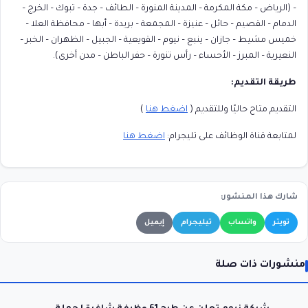
– (الرياض – مكة المكرمة – المدينة المنورة – الطائف – جدة – تبوك – الخرج –
الدمام – القصيم – حائل – عنيزة – المجمعة – بريدة – أبها – محافظة العلا –
خميس مشيط – جازان – ينبع – نيوم – القويعية – الجبيل – الظهران – الخبر –
النعيرية – المبرز – الأحساء – رأس تنورة – حفر الباطن – مدن أخرى).
طريقة التقديم:
التقديم متاح حاليًا وللتقديم (
اضغط هنا
)
لمتابعة قناة الوظائف على تليجرام:
اضغط هنا
شارك هذا المنشور:
تويتر
واتساب
تيليجرام
إيميل
منشورات ذات صلة