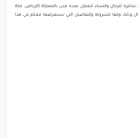
لتوظيف أعلنت الشركة عن توفر أكثر من (85) وظيفة شاغرة للرجال والنساء للعمل بعدة مدن بالمملكة (الرياض، مكة
مة، جدة، الجبيل، الخبر، الدمام) برواتب مجزية تصل حتي 5000 ريال وذلك وفقا للشروط والتفاصيل التي نستعرضها معكم في هذا