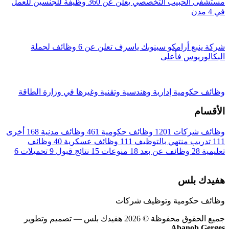
مستشفى الحبيب التخصصي يعلن عن 360 وظيفة للجنسين للعمل
في 4 مدن
شركة ينبع أرامكو سينوبك ياسرف تعلن عن 6 وظائف لحملة
البكالوريوس فأعلى
وظائف حكومية إدارية وهندسية وتقنية وغيرها في وزارة الطاقة
الأقسام
وظائف شركات
1201
وظائف حكومية
461
وظائف مدنية
168
أخرى
111
تدريب منتهي بالتوظيف
111
وظائف عسكرية
40
وظائف
تعليمية
28
وظائف عن بعد
18
منوعات
15
نتائج قبول
9
تحميلات
6
هفيدك بلس
وظائف حكومية وتوظيف شركات
جميع الحقوق محفوظة © 2026 هفيدك بلس
— تصميم وتطوير
Abanob Gerges