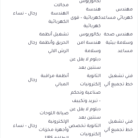
بكالوريوس
مجالات
مهندس
هندسة
الهندسة
رجال – نساء
كهربائي مساعد
كهربائية – قوى
الكهربائية
كهربائية
مهندس صحة
بكالوريوس
تشغيل أنظمة
وسلامة بيئية
هندسة امن
الحريق وأنظمة
رجال
مساعد
وسلامة
الرش الالي
دبلوم لا يقل عن
سنتين بعد
فني تشغيل
الثانوية
أنظمة مراقبة
رجال
خط تجميع آلي
إلكترونيات
المباني
صناعية وتحكم
– تبريد وتكييف
دبلوم لا يقل عن
صيانة اللوحات
سنتين بعد
فني تشغيل
الإلكترونية
الثانوية تخصص
رجال – نساء
خط تجميع آلي
وأجهزة مخزنات
إلكترونيات