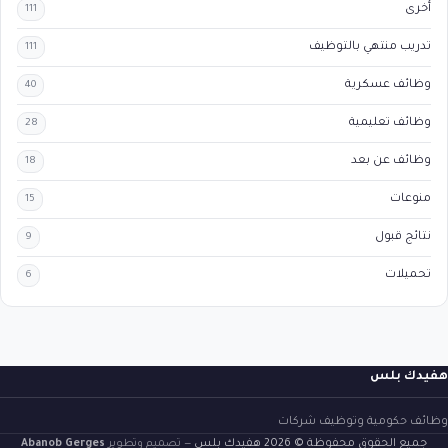
أخرى
111
تدريب منتهي بالتوظيف
111
وظائف عسكرية
40
وظائف تعليمية
28
وظائف عن بعد
18
منوعات
15
نتائج قبول
9
تحميلات
6
هفيدك بلس
وظائف حكومية وتوظيف شركات
جميع الحقوق محفوظة © 2026 هفيدك بلس
— تصميم وتطوير
Abanob Gerges