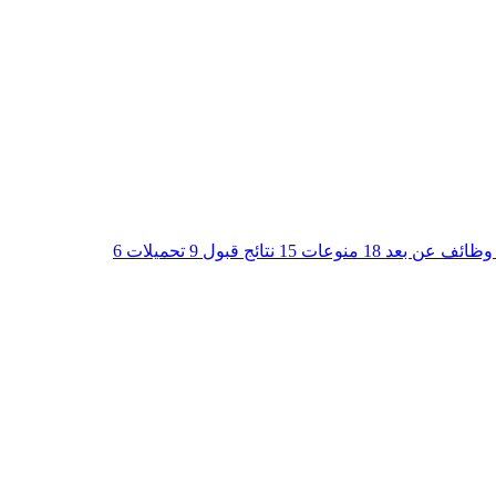
وظائف عن بعد
18
منوعات
15
نتائج قبول
9
تحميلات
6