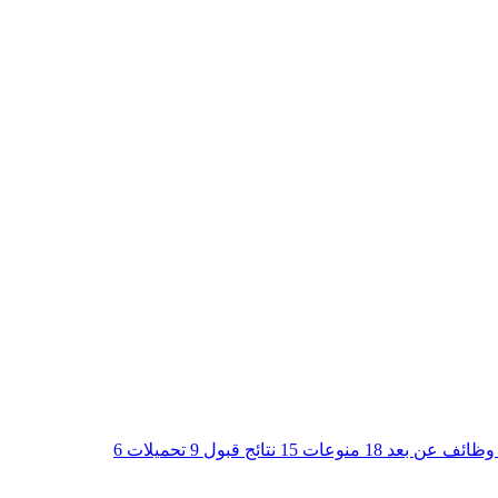
وظائف عن بعد
18
منوعات
15
نتائج قبول
9
تحميلات
6