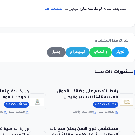
لمتابعة قناة الوظائف على تليجرام:
اضغط هنا
شارك هذا المنشور:
تويتر
واتساب
تيليجرام
إيميل
منشورات ذات صلة
رابط التقديم على وظائف الأحوال
وزارة الدفاع تع
المدنية 1446 للنساء والرجال
الموحد بالقوا
والشروط المطلوبة
للعام 1446
وظائف حكومية
وظائف حكومية
هفيدك بلس
منذ سنة واحدة
هفيدك بلس
منذ
مستشفى قوى الأمن يعلن فتح باب
وزارة الداخلية 