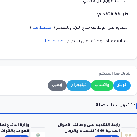
البكالوريوس فأعلي.
طريقة التقديم:
التقديم علي الوظائف متاح الان، وللتقديم (
اضغط هنا
).
لمتابعة قناة الوظائف على تليجرام:
اضغط هنا
شارك هذا المنشور:
تويتر
واتساب
تيليجرام
إيميل
منشورات ذات صلة
رابط التقديم على وظائف الأحوال
وزارة الدفاع تع
المدنية 1446 للنساء والرجال
الموحد بالقوا