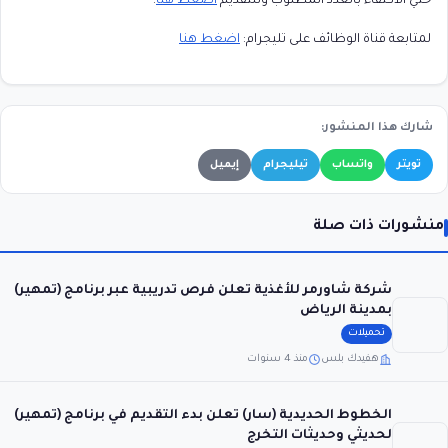
حتي الاكتفاء بالعدد المطلوب وللتقديم
اضغط هنا
.
لمتابعة قناة الوظائف على تليجرام:
اضغط هنا
شارك هذا المنشور:
تويتر
واتساب
تيليجرام
إيميل
منشورات ذات صلة
شركة شاورمر للأغذية تعلن فرص تدريبية عبر برنامج (تمهير)
بمدينة الرياض
تحميلات
هفيدك بلس
منذ 4 سنوات
الخطوط الحديدية (سار) تعلن بدء التقديم في برنامج (تمهير)
لحديثي وحديثات التخرج