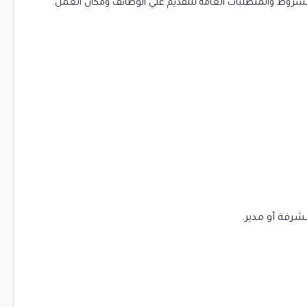
روط والمتطلبات العامة للتقديم علي الوظائف ومكان العمل.
شرفة أو مدير.