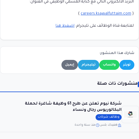
البريد الالكتروني التالي مع كتابة المسمي الوظيفي في العنوان:
)
careers.ksa@alfuttaim.com
(
لمتابعة قناة الوظائف على تليجرام:
اضغط هنا
شارك هذا المنشور:
تويتر
واتساب
تيليجرام
إيميل
منشورات ذات صلة
شركة نيوم تعلن عن طرح 61 وظيفة شاغرة لحملة
البكالوريوس رجال ونساء
وظائف شركات
هفيدك بلس
منذ سنة واحدة